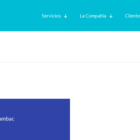
Servicios
La Compañía
Client
uambac