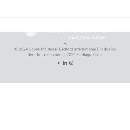
+56(2) 3242 8130
contacto@russellbedford.cl
© 2024 Copyright Russell Bedford International | Todos los
derechos reservados | 2024 Santiago, Chile.